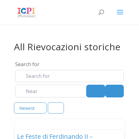
All Rievocazioni storiche
Search for
Near
Search
Advanced 
Newest
elenco
Le Feste di Ferdinando II –