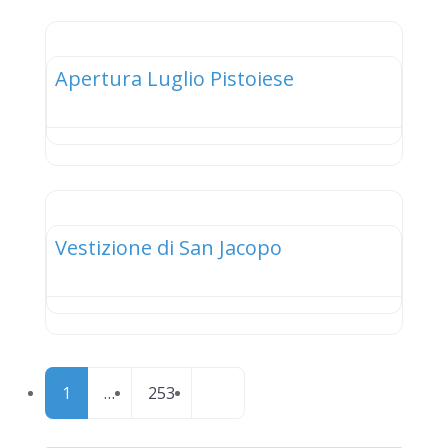
elenco
Apertura Luglio Pistoiese
elenco
Vestizione di San Jacopo
Posts
Older posts
1
…
253
navigation