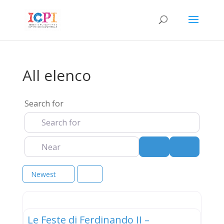
All elenco
Search for
Near
Search
Advanced 
Newest
elenco
Le Feste di Ferdinando II –