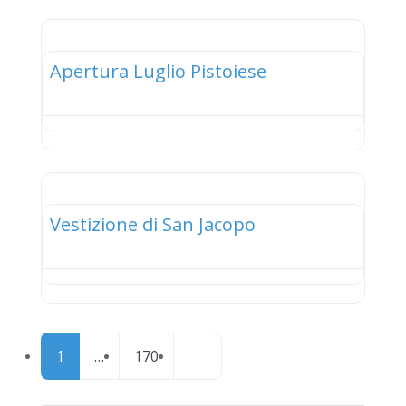
elenco
Apertura Luglio Pistoiese
elenco
Vestizione di San Jacopo
Posts
Older posts
1
…
170
navigation