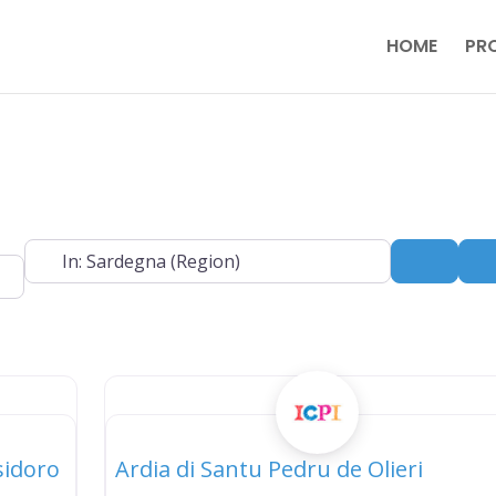
HOME
PR
Near
Search
elenco
Isidoro
Ardia di Santu Pedru de Olieri