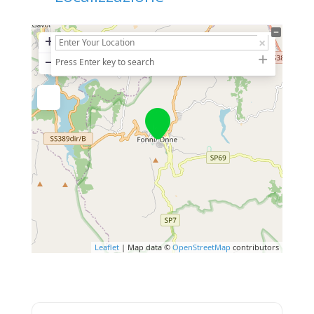
+
−
Press Enter key to search
Leaflet
| Map data ©
OpenStreetMap
contributors