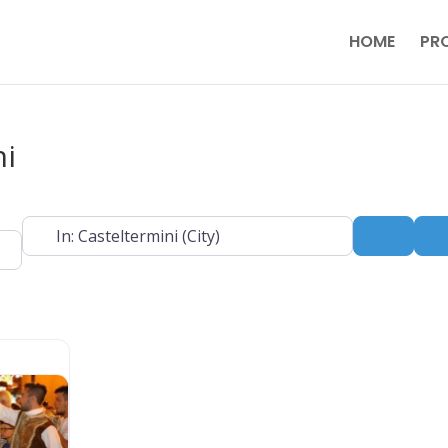
HOME
PR
ni
Near
Search