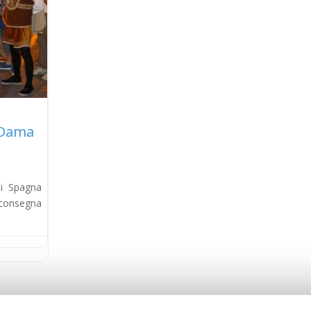
 Dama
di Spagna
 consegna