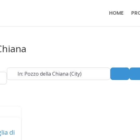
HOME
PR
 Chiana
Near
Search
lia di