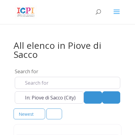
All elenco in Piove di
Sacco
Search for
Near
Search
Advanced 
Newest
elenco