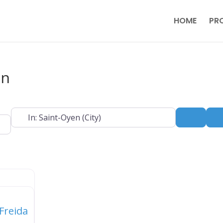
HOME
PR
en
Near
Search
Freida