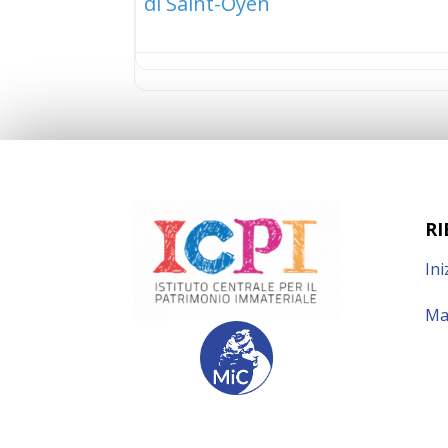
di Saint-Oyen
RI
Ini
Ma