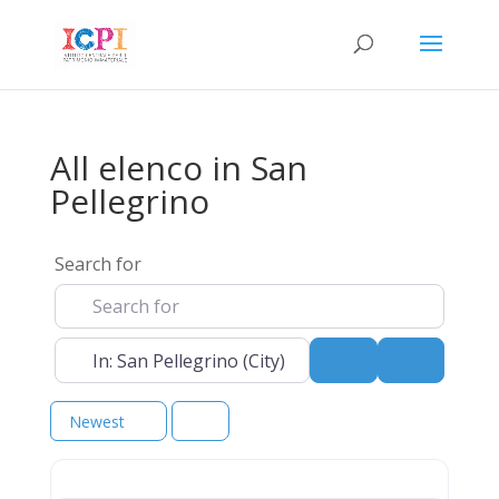
All elenco in San
Pellegrino
Search for
Near
Search
Advanced 
Newest
elenco