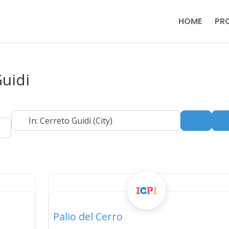
HOME
PR
Guidi
Near
Search
elenco
Palio del Cerro