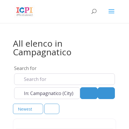
All elenco in
Campagnatico
Search for
Near
Search
Advanced 
Newest
elenco