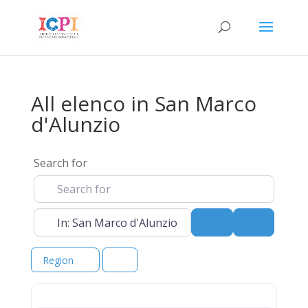
All elenco in San Marco
d'Alunzio
Search for
Near
Search
Advanced 
Region
elenco