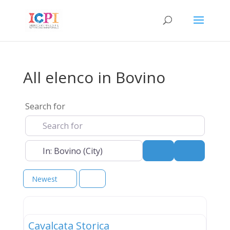
All elenco in Bovino
Search for
Near
Search
Advanced 
Newest
elenco
Cavalcata Storica