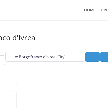
HOME
PR
nco d'Ivrea
Near
Search