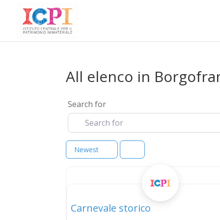
All elenco in Borgofra
Search for
Newest
elenco
Carnevale storico