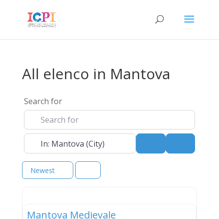
All elenco in Mantova
Search for
Near
Search
Advanced 
Newest
elenco
Mantova Medievale