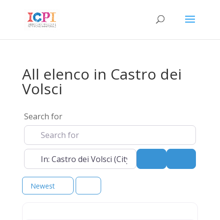
All elenco in Castro dei
Volsci
Search for
Near
Search
Advanced 
Newest
elenco