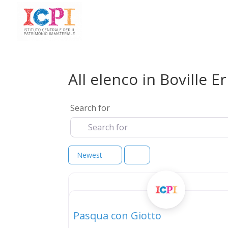
All elenco in Boville E
Search for
Newest
elenco
Pasqua con Giotto