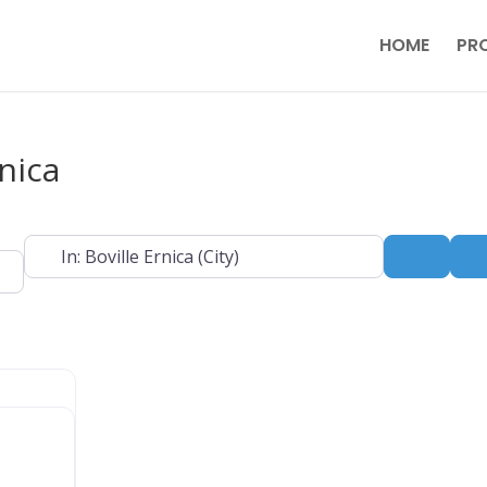
HOME
PR
rnica
Near
Search