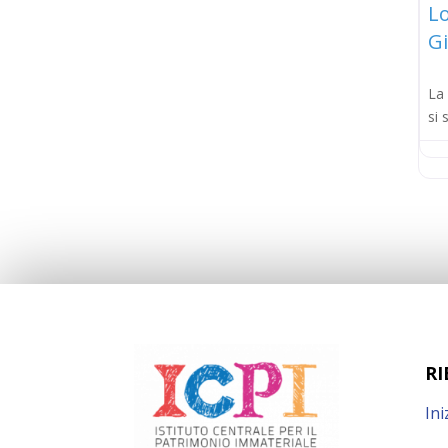
Lo
Gi
La 
si 
RI
Ini