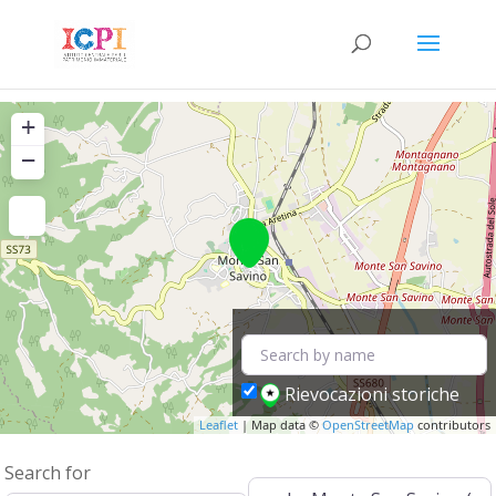
+
−
Rievocazioni storiche
Leaflet
| Map data ©
OpenStreetMap
contributors
Search for
Near