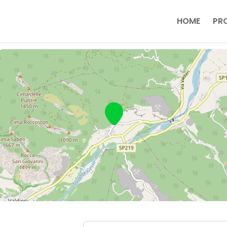
HOME
PR
Near