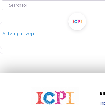
elenco
Ai tèmp d’Izòp
RI
Ini