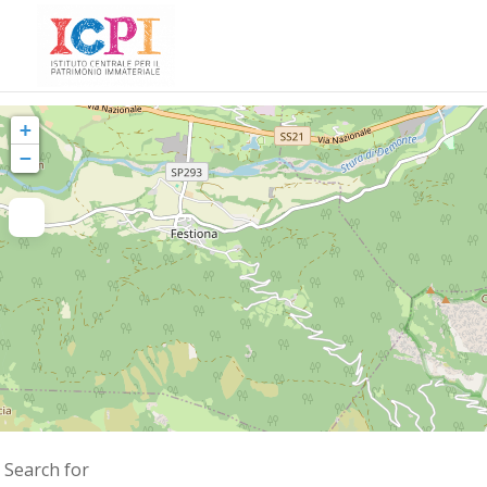
+
−
Search for