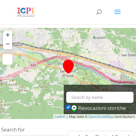
+
−
Rievocazioni storiche
Leaflet
| Map data ©
OpenStreetMap
contributors
Search for
Near