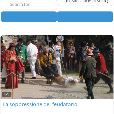
Search
Advanced Filt
EVE
La soppressione del feudatario