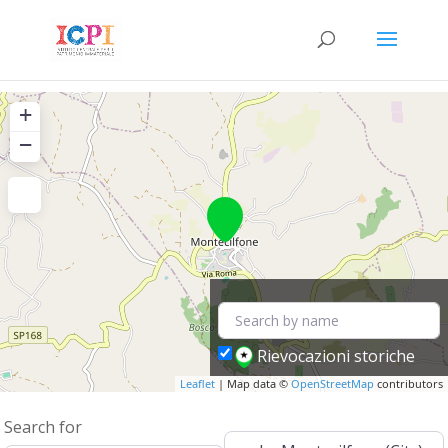
+
−
Rievocazioni storiche
Leaflet
| Map data ©
OpenStreetMap
contributors
Search for
Near