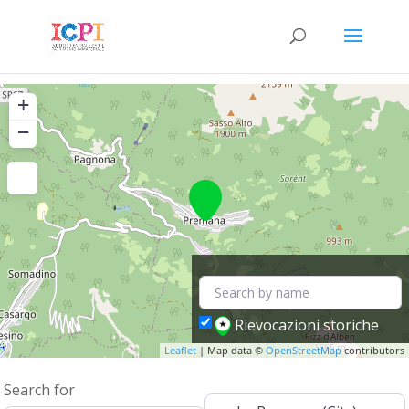
+
−
Rievocazioni storiche
Leaflet
| Map data ©
OpenStreetMap
contributors
Search for
Near