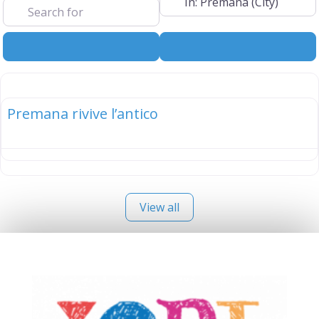
Search
Advanced Filt
elenco
Premana rivive l’antico
View all