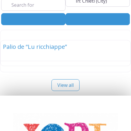
Search
Advanced Filt
elenco
Palio de “Lu ricchiappe”
View all