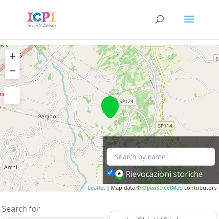
+
−
Rievocazioni storiche
Leaflet
| Map data ©
OpenStreetMap
contributors
Search for
Near