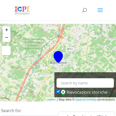
+
−
Rievocazioni storiche
Leaflet
| Map data ©
OpenStreetMap
contributors
Search for
Near