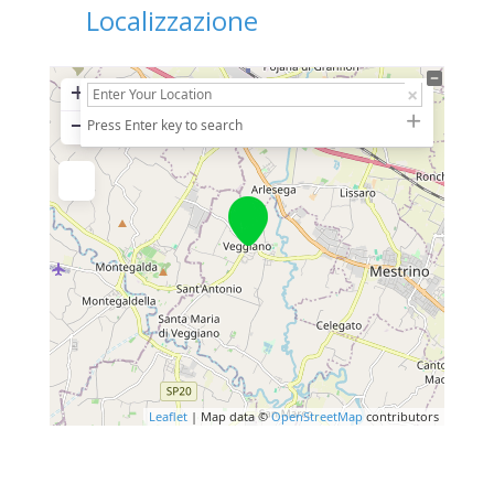
Localizzazione
+
−
Press Enter key to search
Leaflet
| Map data ©
OpenStreetMap
contributors