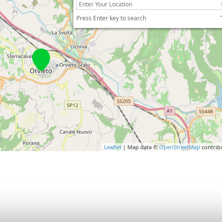
Press Enter key to search
Leaflet
| Map data ©
OpenStreetMap
contrib