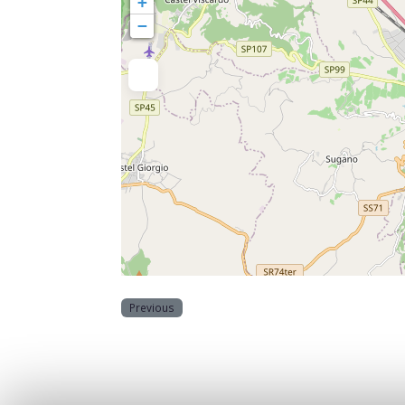
+
−
Previous