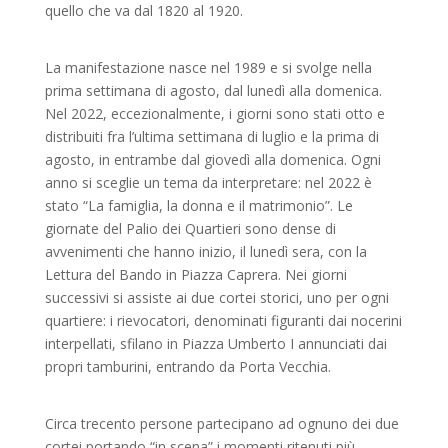
quello che va dal 1820 al 1920.
La manifestazione nasce nel 1989 e si svolge nella
prima settimana di agosto, dal lunedì alla domenica.
Nel 2022, eccezionalmente, i giorni sono stati otto e
distribuiti fra l’ultima settimana di luglio e la prima di
agosto, in entrambe dal giovedì alla domenica. Ogni
anno si sceglie un tema da interpretare: nel 2022 è
stato “La famiglia, la donna e il matrimonio”. Le
giornate del Palio dei Quartieri sono dense di
avvenimenti che hanno inizio, il lunedì sera, con la
Lettura del Bando in Piazza Caprera. Nei giorni
successivi si assiste ai due cortei storici, uno per ogni
quartiere: i rievocatori, denominati figuranti dai nocerini
interpellati, sfilano in Piazza Umberto I annunciati dai
propri tamburini, entrando da Porta Vecchia.
Circa trecento persone partecipano ad ognuno dei due
cortei portando “in scena” i momenti ritenuti più