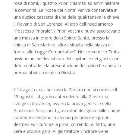
rosa di nomi, i quattro Priori chiamati ad amministrare
la comunità. La “Rosa dei Nomi” veniva conservata in
una duplice cassetta di una delle quali teneva la chiave
il Pievano di San Lorenzo. All’atto dell’insediamento
“Possesso Priorale”, i Priori vecchi e nuovi ascoltavano
una messa in onore dello Spirito Santo, presso la
chiesa di San Martino, allora situata nella piazza di
fronte alle Logge Comunitative”. Nel corso dello Tratta
avviene anche l’investitura dei capitani e dei giostratori
delle contrade e la presentazione del palio che andrà in
premio al vincitore della Giostra.
Il 14 agosto, o – nel caso la Giostra non si corresse il
15 agosto – il giorno antecedente alla Giostra, si
svolge la
Provaccia
, ovvero la prova generale della
Giostra del Saracino. I giostratori designati dalle cinque
contrade scendono in campo per provare i propri
destrieri ed il tufo della pista, correndo, di fatto, una
vera e propria gara. Al giostratore vincitore viene