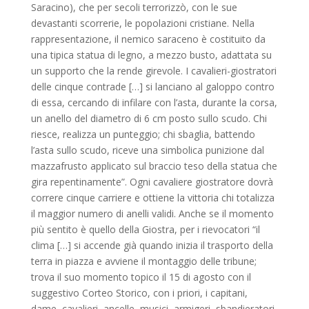
Saracino), che per secoli terrorizzò, con le sue
devastanti scorrerie, le popolazioni cristiane. Nella
rappresentazione, il nemico saraceno è costituito da
una tipica statua di legno, a mezzo busto, adattata su
un supporto che la rende girevole. I cavalieri-giostratori
delle cinque contrade […] si lanciano al galoppo contro
di essa, cercando di infilare con l’asta, durante la corsa,
un anello del diametro di 6 cm posto sullo scudo. Chi
riesce, realizza un punteggio; chi sbaglia, battendo
l’asta sullo scudo, riceve una simbolica punizione dal
mazzafrusto applicato sul braccio teso della statua che
gira repentinamente”. Ogni cavaliere giostratore dovrà
correre cinque carriere e ottiene la vittoria chi totalizza
il maggior numero di anelli validi. Anche se il momento
più sentito è quello della Giostra, per i rievocatori “il
clima […] si accende già quando inizia il trasporto della
terra in piazza e avviene il montaggio delle tribune;
trova il suo momento topico il 15 di agosto con il
suggestivo Corteo Storico, con i priori, i capitani,
dame, cavalieri, ancelle, musici, armigeri, sbandieratori,