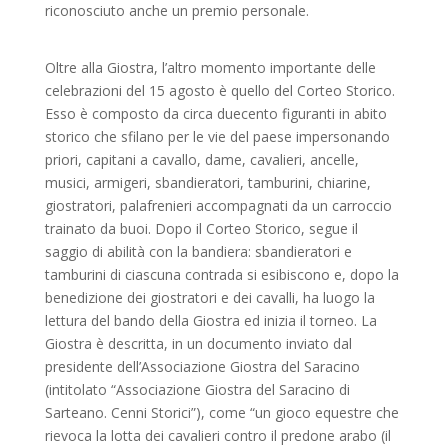
riconosciuto anche un premio personale.
Oltre alla Giostra, l’altro momento importante delle
celebrazioni del 15 agosto è quello del Corteo Storico.
Esso è composto da circa duecento figuranti in abito
storico che sfilano per le vie del paese impersonando
priori, capitani a cavallo, dame, cavalieri, ancelle,
musici, armigeri, sbandieratori, tamburini, chiarine,
giostratori, palafrenieri accompagnati da un carroccio
trainato da buoi. Dopo il Corteo Storico, segue il
saggio di abilità con la bandiera: sbandieratori e
tamburini di ciascuna contrada si esibiscono e, dopo la
benedizione dei giostratori e dei cavalli, ha luogo la
lettura del bando della Giostra ed inizia il torneo. La
Giostra è descritta, in un documento inviato dal
presidente dell’Associazione Giostra del Saracino
(intitolato “Associazione Giostra del Saracino di
Sarteano. Cenni Storici”), come “un gioco equestre che
rievoca la lotta dei cavalieri contro il predone arabo (il