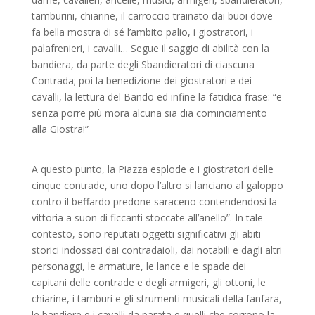
tamburini, chiarine, il carroccio trainato dai buoi dove
fa bella mostra di sé l’ambito palio, i giostratori, i
palafrenieri, i cavalli… Segue il saggio di abilità con la
bandiera, da parte degli Sbandieratori di ciascuna
Contrada; poi la benedizione dei giostratori e dei
cavalli, la lettura del Bando ed infine la fatidica frase: “e
senza porre più mora alcuna sia dia cominciamento
alla Giostra!”
A questo punto, la Piazza esplode e i giostratori delle
cinque contrade, uno dopo l’altro si lanciano al galoppo
contro il beffardo predone saraceno contendendosi la
vittoria a suon di ficcanti stoccate all’anello”. In tale
contesto, sono reputati oggetti significativi gli abiti
storici indossati dai contradaioli, dai notabili e dagli altri
personaggi, le armature, le lance e le spade dei
capitani delle contrade e degli armigeri, gli ottoni, le
chiarine, i tamburi e gli strumenti musicali della fanfara,
le bandiere e i cavalli da parata e quelli che corrono la