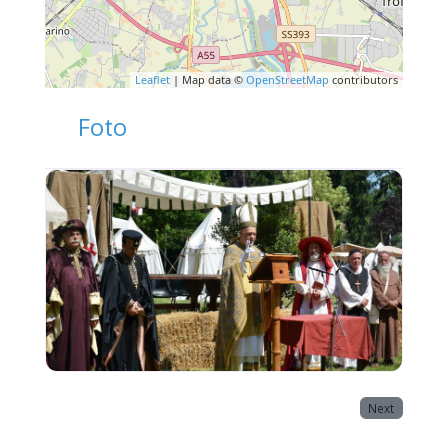
Leaflet
| Map data ©
OpenStreetMap
contributors
Foto
Next