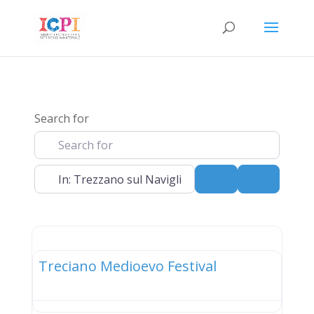
Search for
Near
Search
Advanced 
elenco
Treciano Medioevo Festival