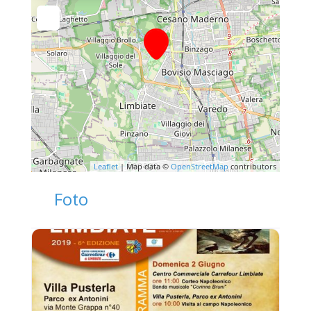
Leaflet
| Map data ©
OpenStreetMap
contributors
Foto