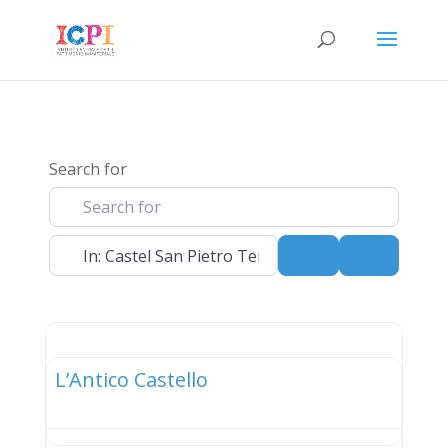
Search for
Near
Search
Advanced 
elenco
L’Antico Castello