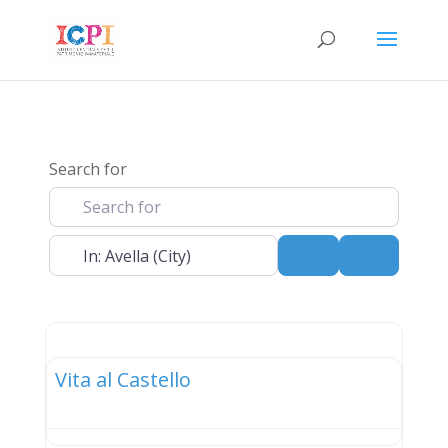
Search for
Near
Search
Advanced 
elenco
Vita al Castello