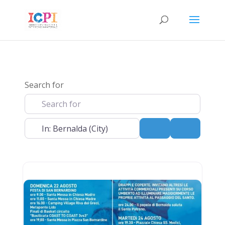
Search for
Near
Search
Advanced 