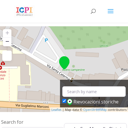
+
−
Rievocazioni storiche
Leaflet
| Map data ©
OpenStreetMap
contributors
Search for
Near