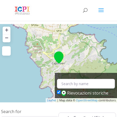
+
−
Rievocazioni storiche
Leaflet
| Map data ©
OpenStreetMap
contributors
Search for
Near