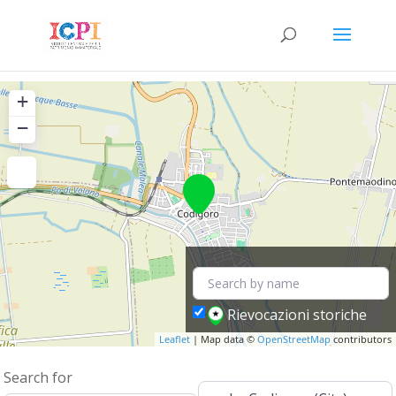
+
−
Rievocazioni storiche
Leaflet
| Map data ©
OpenStreetMap
contributors
Search for
Near