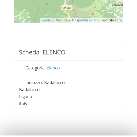
Leaflet
| Map data ©
OpenStreetMap
contributors
Scheda:
ELENCO
Categoria:
elenco
Indirizzo:
Badalucco
Badalucco
Liguria
Italy