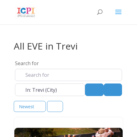
All EVE in Trevi
Search for
Near
Search
Advanced 
Newest