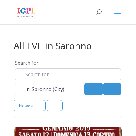
All EVE in Saronno
Search for
Near
Search
Advanced 
Newest