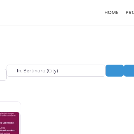
HOME
PR
Near
Search