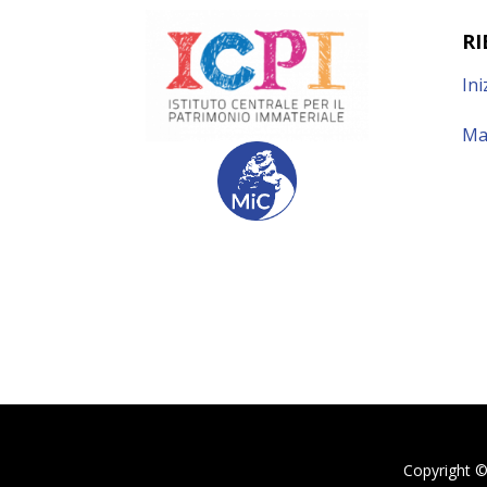
RI
Ini
Ma
Copyright ©2