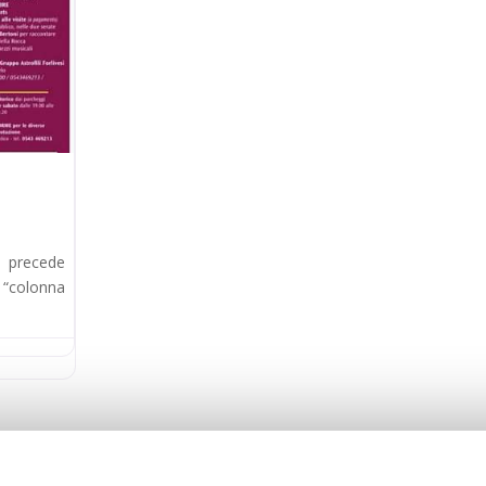
he precede
 “colonna