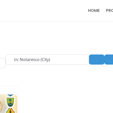
HOME
PR
Near
Search