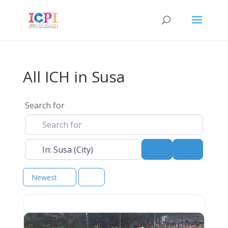
All ICH in Susa
Search for
Near
Search
Advanced 
Newest