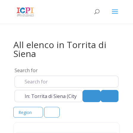
All elenco in Torrita di
Siena
Search for
Near
Search
Advanced 
Region
elenco