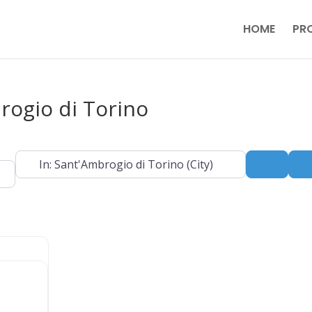
HOME
PR
rogio di Torino
Near
Search