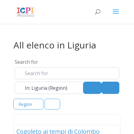
All elenco in Liguria
Search for
Near
Search
Advanced 
Region
elenco
Cogoleto ai tempi di Colombo