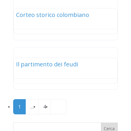
elenco
Corteo storico colombiano
elenco
Il partimento dei feudi
Posts
Older posts
1
…
4
navigation
Cerca