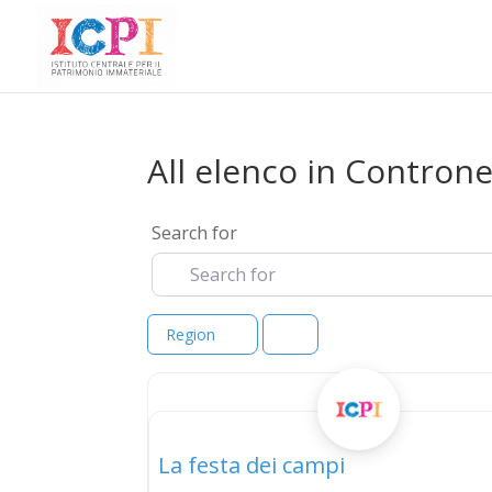
All elenco in Contron
Search for
Region
elenco
La festa dei campi