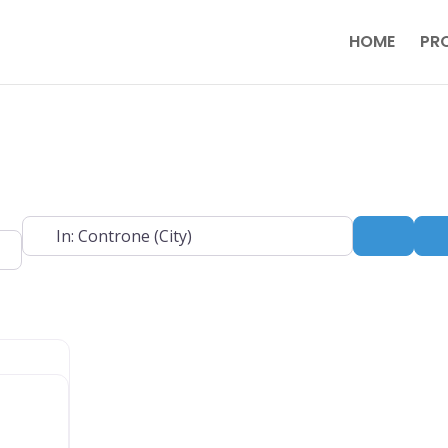
HOME
PR
e
Near
Search